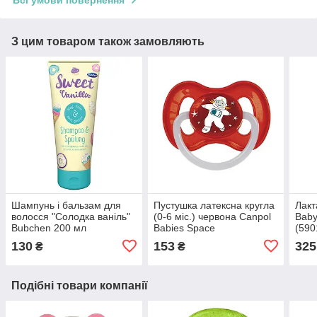
Всі умови повернення
З цим товаром також замовляють
Шампунь і бальзам для
Пустушка латексна кругла
Лакт
волосся "Солодка ваніль"
(0-6 міс.) червона Canpol
Baby
Bubchen 200 мл
Babies Space
(590
(7640203240709)
(5901691811447)
130
153
325
₴
₴
Подібні товари компанії