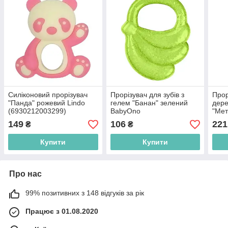
Силіконовий прорізувач
Прорізувач для зубів з
Прор
"Панда" рожевий Lindo
гелем "Банан" зелений
дере
(6930212003299)
BabyOno
"Мет
(5904341208666)
Bab
149
106
221
₴
₴
(590
Купити
Купити
Про нас
99% позитивних з 148 відгуків за рік
Працює з 01.08.2020