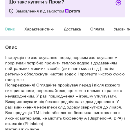
Що таке купити з Пром?
Замовлення під захистом
Опис
Характеристики
Доставка
Оплата
Умови п
Опис
Інструкція по застосуванню: перед першим застосуванням
прорізувач потрібно промити теплою водою з додаванням
нейтральних миючих засобів (дитячого мила і т.д.), потім
ретельно обполоснути чистою водою і протерти чистою сухою
ганчіркою.
Попередження! Оглядайте прорізувач перед і після кожного
використанням, переконайтеся, що кожен елемент іграшки є
неушкодженим. У разі пошкодження – іграшку утилізувати.
Використовувати під безпосереднім наглядом дорослого. У
разі виникнення небезпеки слід одразу звернутися до лікаря.
Вся продукція ТМ Lindo абсолютно безпечна, виготовлена ​​з
якісних матеріалів, не містить бісфенолу А (Bisphenol-A, BPA) і
фталатів (Phtalates).
Матеріал: силікон.