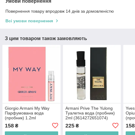
Умови повернення
Повернення товару впродовж 14 днів за домовленістю
Всі умови повернення
З цим товаром також замовляють
Giorgio Armani My Way
Armani Prive The Yulong
Yves
Парфумована вода
Туалетна вода (пробник)
Opi
(пробник) 1.2ml
2ml (3614272651074)
(про
(3614273911504)
(336
158
225
158
₴
₴