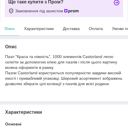
Що таке купити з Пром?
Замовлення під захистом
Опис
Характеристики
Доставка
Оплата
Умови п
Опис
Пазл "Краса та ніжність", 1000 элементів Castorland легко
склеїти за допомогою клею для пазлів і після цього картину
можна оформити в рамку.
Пазли Castorland користуються популярністю завдяки високій
якості і привабливій упаковці. Широкий асортимент зображень
дозволяє збирати цілі колекції з пазлів для всієї родини.
Характеристики
Основні