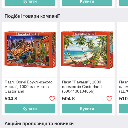
Купити
Купити
Подібні товари компанії
Пазл "Вогні Бруклінського
Пазл "Пальми", 1000
Пазл
моста", 1000 елементів
елементів Castorland
элем
Castorland
(5904438104666)
(117
(5904438104598)
504
504
510
₴
₴
Купити
Купити
Акційні пропозиції та новинки