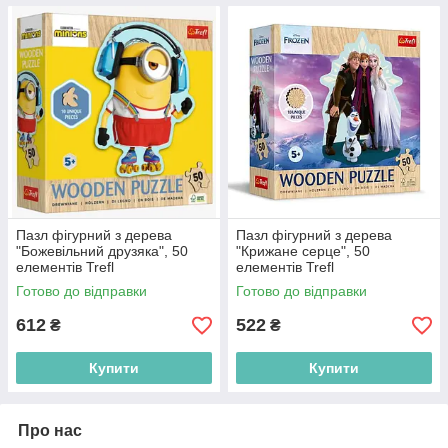
Пазл фігурний з дерева
Пазл фігурний з дерева
"Божевільний друзяка", 50
"Крижане серце", 50
елементів Trefl
елементів Trefl
(5900511202397)
(5900511202830)
Готово до відправки
Готово до відправки
612
522
₴
₴
Купити
Купити
Про нас