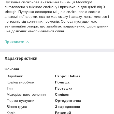
Пустушка силiконова анатомічна 0-6 м-ців Moonlight
виготовлена ​​з якісного силікону і призначена для дітей від 0
місяців. Пустушка оснащена міцною силіконовою соскою
анатомічної форми, яка не має смаку і запаху, легко миється і
не темніє від сонячних променів. Основа пустушки має
вентиляційні отвори, що запобігає подразненню шкіри дитини
і не дозволяє накопичуватися слині.
Приховати
Характеристики
Основні
Виробник
Canpol Babies
Країна виробник
Польща
Тип
Пустушка
Матеріал виготовлення
Силікон
Форма пустушки
Ортодонтична
Вікова група
З народження
Колір
Рожевий