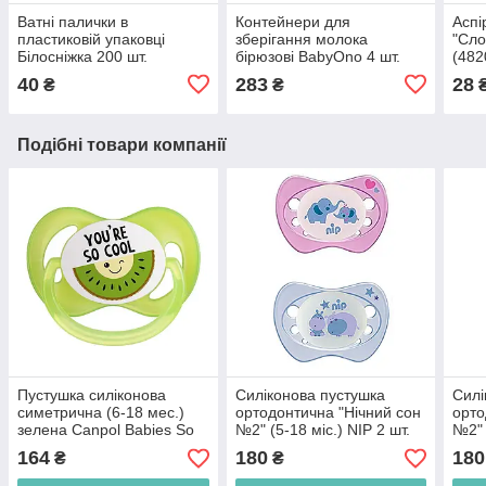
Ватні палички в
Контейнери для
Аспі
пластиковій упаковці
зберігання молока
"Сло
Білосніжка 200 шт.
бірюзові BabyOno 4 шт.
(482
(4820173080359)
(5904341208116)
40
283
28
₴
₴
Подібні товари компанії
Пустушка силіконова
Силіконова пустушка
Силі
симетрична (6-18 мес.)
ортодонтична "Нічний сон
орто
зелена Canpol Babies So
№2" (5-18 міс.) NIP 2 шт.
№2" 
Cool (5903407225227)
(4000821313101)
(400
164
180
180
₴
₴