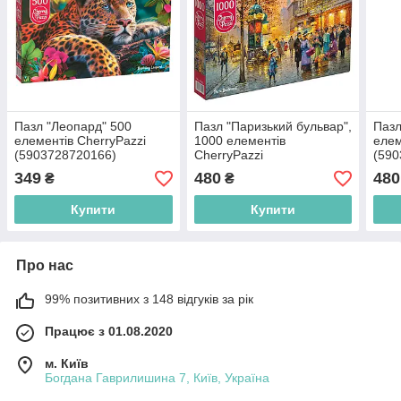
Пазл "Леопард" 500
Пазл "Паризький бульвар",
Пазл
елементів CherryPazzi
1000 елементів
елем
(5903728720166)
CherryPazzi
(590
(5903728730202)
349
480
480
₴
₴
Купити
Купити
Про нас
99% позитивних з 148 відгуків за рік
Працює з 01.08.2020
м. Київ
Богдана Гаврилишина 7, Київ, Україна