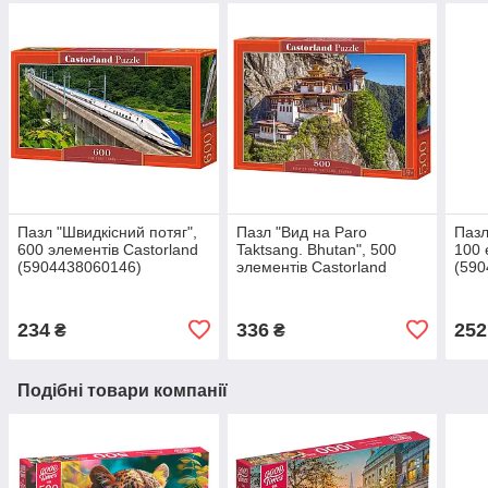
Пазл "Швидкісний потяг",
Пазл "Вид на Paro
Пазл
600 элементів Castorland
Taktsang. Bhutan", 500
100 
(5904438060146)
элементів Castorland
(590
(5904438053445)
234
336
252
₴
₴
Подібні товари компанії