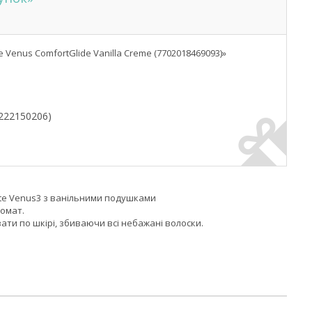
Venus ComfortGlide Vanilla Creme (7702018469093)»
4222150206)
ette Venus3 з ванільними подушками
ромат.
ти по шкірі, збиваючи всі небажані волоски.