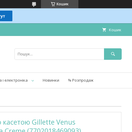
Кошик
Кошик
а і електроніка
Новинки
% Розпродаж
 касетою Gillette Venus
la Creme (7702018469093)