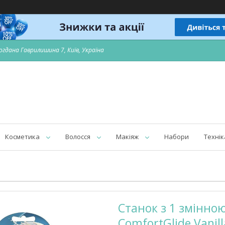
огдана Гаврилишина 7, Київ, Україна
Косметика
Волосся
Макіяж
Набори
Технік
Станок з 1 змінною
ComfortGlide Vanil