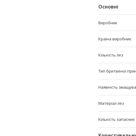
Основні
Виробник
Країна виробник
Кількість лез
Тип бритвеної при
Наявність змащува
Матеріал лез
Кількість запасних
Користувальн