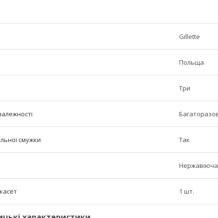
Gillette
Польща
Три
належності
Багаторазо
льної смужки
Так
Нержавіюча
 касет
1 шт.
ицькі характеристики