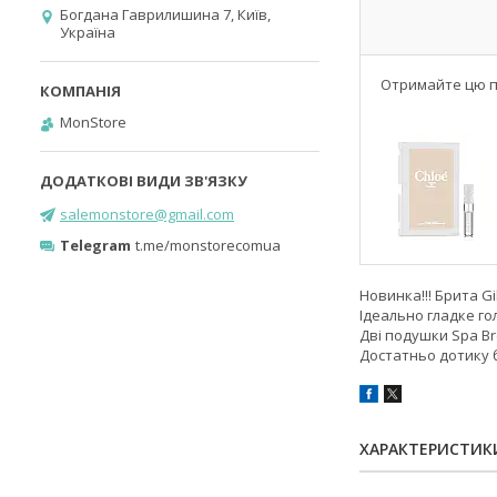
Богдана Гаврилишина 7, Київ,
Україна
Отримайте цю по
MonStore
salemonstore@gmail.com
Telegram
t.me/monstorecomua
Новинка!!! Брита Gi
Ідеально гладке го
Дві подушки Spa B
Достатньо дотику 
ХАРАКТЕРИСТИК