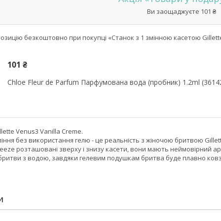
Ви заощаджуєте 101 ₴
зицію безкоштовно при покупці «Станок з 1 змінною касетою Gillette 
101 ₴
Chloe Fleur de Parfum Парфумована вода (пробник) 1.2ml (361
llette Venus3 Vanilla Creme.
ління без використання гелю - це реальність з жіночою бритвою Gill
reeze розташовані зверху і знизу касети, вони мають неймовірний а
бритви з водою, завдяки гелевим подушкам бритва буде плавно ковза
И