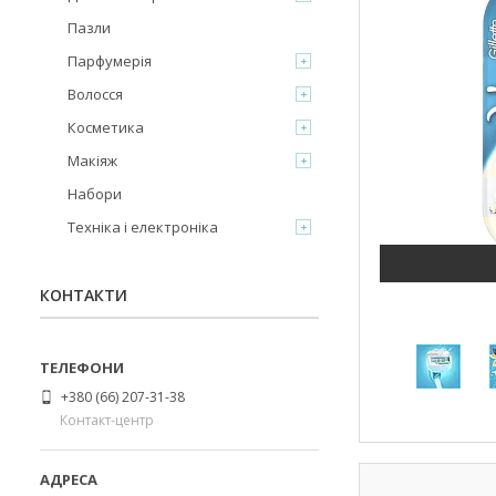
Пазли
Парфумерія
Волосся
Косметика
Макіяж
Набори
Техніка і електроніка
КОНТАКТИ
+380 (66) 207-31-38
Контакт-центр