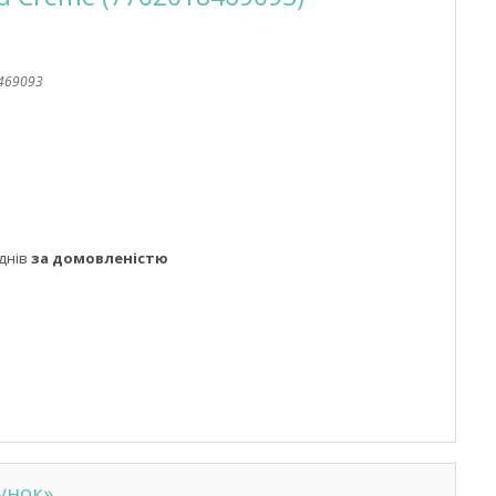
469093
днів
за домовленістю
унок»