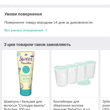
Умови повернення
Повернення товару впродовж 14 днів за домовленістю
Всі умови повернення
З цим товаром також замовляють
Шампунь і бальзам для
Контейнери для
Зубн
волосся "Солодка ваніль"
зберігання молока
роки
Bubchen 200 мл
бірюзові BabyOno 4 шт.
(301