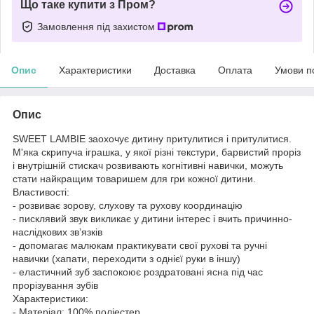
Що таке купити з Пром?
Замовлення під захистом
Опис
Характеристики
Доставка
Оплата
Умови п
Опис
SWEET LAMBIE заохочує дитину притулитися і притулитися.
М'яка скрипуча іграшка, у якої різні текстури, барвистий проріз
і внутрішній стискач розвивають когнітивні навички, можуть
стати найкращим товаришем для гри кожної дитини.
Властивості:
- розвиває зорову, слухову та рухову координацію
- писклявий звук викликає у дитини інтерес і вчить причинно-
наслідкових зв’язків
- допомагає малюкам практикувати свої рухові та ручні
навички (хапати, переходити з однієї руки в іншу)
- еластичний зуб заспокоює роздратовані ясна під час
прорізування зубів
Характеристики:
- Матеріал: 100% поліестер