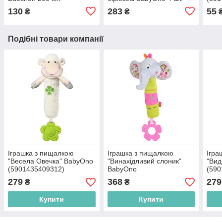
(7640203240709)
(5904341208116)
130
283
55
₴
₴
Подібні товари компанії
Іграшка з пищалкою
Іграшка з пищалкою
Ігра
"Весела Овечка" BabyOno
"Винахідливий слоник"
"Вид
(5901435409312)
BabyOno
(590
(5904341209861)
279
368
279
₴
₴
Купити
Купити