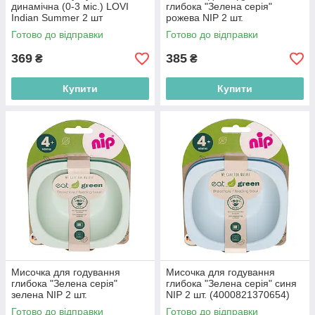
динамічна (0-3 міс.) LOVI
глибока "Зелена серія"
Indian Summer 2 шт
рожева NIP 2 шт.
(5903407228556)
(4000821370654)
Готово до відправки
Готово до відправки
369
385
₴
₴
Купити
Купити
Мисочка для годування
Мисочка для годування
глибока "Зелена серія"
глибока "Зелена серія" синя
зелена NIP 2 шт.
NIP 2 шт. (4000821370654)
(4000821370654)
Готово до відправки
Готово до відправки