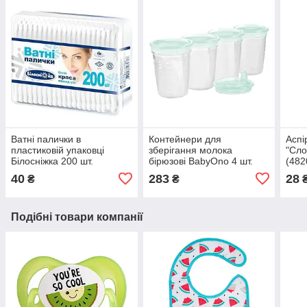
Ватні палички в
Контейнери для
Аспі
пластиковій упаковці
зберігання молока
"Сло
Білосніжка 200 шт.
бірюзові BabyOno 4 шт.
(482
(4820173080359)
(5904341208116)
40
283
28
₴
₴
Подібні товари компанії