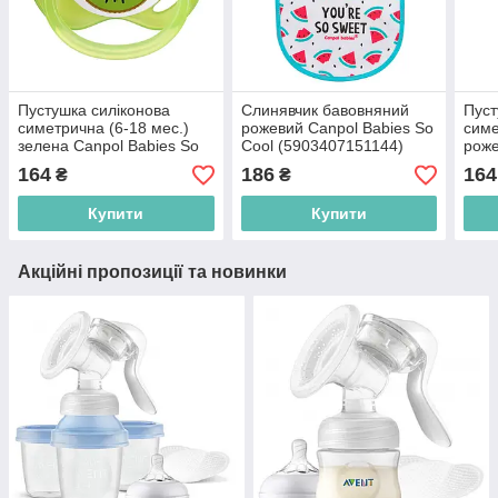
Пустушка силіконова
Слинявчик бавовняний
Пуст
симетрична (6-18 мес.)
рожевий Canpol Babies So
симе
зелена Canpol Babies So
Cool (5903407151144)
роже
Cool (5903407225227)
Cool
164
186
164
₴
₴
Купити
Купити
Акційні пропозиції та новинки