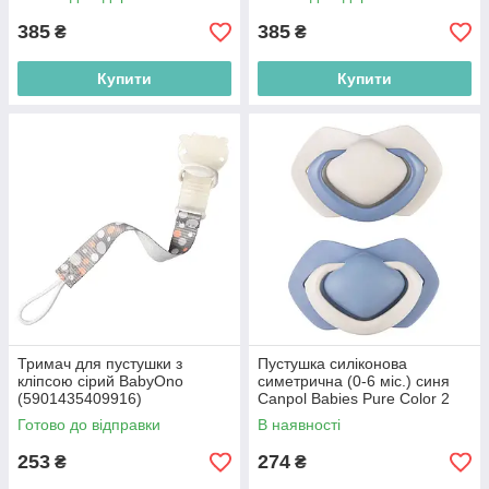
385
385
₴
₴
Купити
Купити
Тримач для пустушки з
Пустушка силіконова
кліпсою сірий BabyOno
симетрична (0-6 міс.) синя
(5901435409916)
Canpol Babies Pure Color 2
шт. (5903407992679)
Готово до відправки
В наявності
253
274
₴
₴