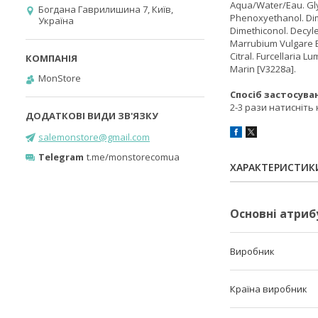
Aqua/Water/Eau. Gly
Богдана Гаврилишина 7, Київ,
Phenoxyethanol. Dime
Україна
Dimethiconol. Decyle
Marrubium Vulgare Ex
Citral. Furcellaria 
Marin [V3228a].
MonStore
Спосіб застосува
2-3 рази натисніть
salemonstore@gmail.com
Telegram
t.me/monstorecomua
ХАРАКТЕРИСТИК
Основні атриб
Виробник
Країна виробник