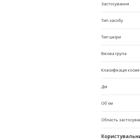
Застосування
Тип засобу
Тип шкіри
Вікова група
Класифікація косм
Дія
Об`єм
Область застосува
Користувальн