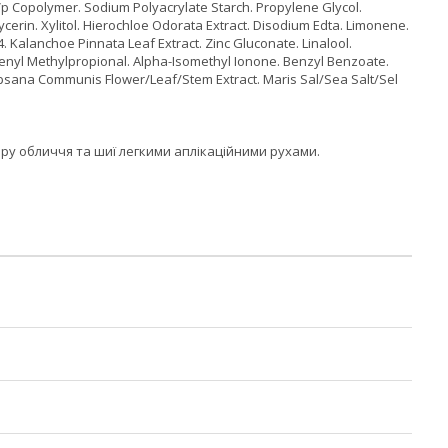
p Copolymer. Sodium Polyacrylate Starch. Propylene Glycol.
cerin. Xylitol. Hierochloe Odorata Extract. Disodium Edta. Limonene.
 Kalanchoe Pinnata Leaf Extract. Zinc Gluconate. Linalool.
henyl Methylpropional. Alpha-Isomethyl Ionone. Benzyl Benzoate.
 Lapsana Communis Flower/Leaf/Stem Extract. Maris Sal/Sea Salt/Sel
кіру обличчя та шиї легкими аплікаційними рухами.