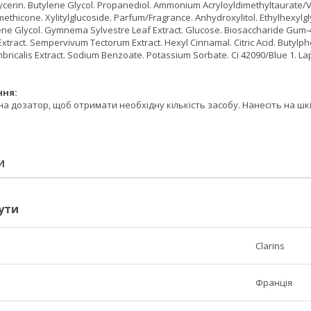
cerin. Butylene Glycol. Propanediol. Ammonium Acryloyldimethyltaurate/V
thicone. Xylitylglucoside. Parfum/Fragrance. Anhydroxylitol. Ethylhexylgly
ne Glycol. Gymnema Sylvestre Leaf Extract. Glucose. Biosaccharide Gum-4.
tract. Sempervivum Tectorum Extract. Hexyl Cinnamal. Citric Acid. Butylp
Lumbricalis Extract. Sodium Benzoate. Potassium Sorbate. Ci 42090/Blue 1.
ння:
 на дозатор, щоб отримати необхідну кількість засобу. Нанесіть на ш
И
ути
Clarins
Франція