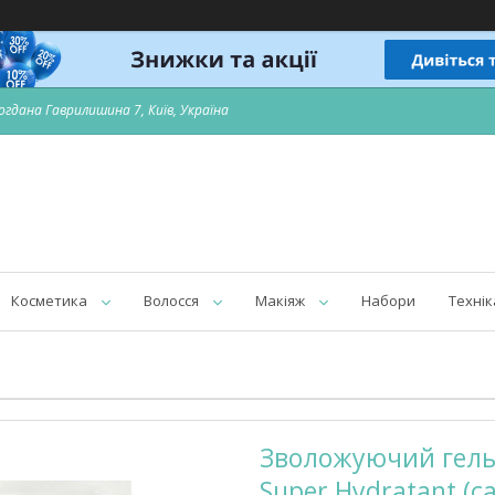
огдана Гаврилишина 7, Київ, Україна
Косметика
Волосся
Макіяж
Набори
Технік
Зволожуючий гель д
Super Hydratant (с