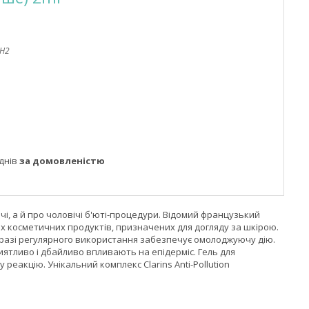
H2
днів
за домовленістю
очі, а й про чоловічі б'юті-процедури. Відомий французький
чих косметичних продуктів, призначених для догляду за шкірою.
 у разі регулярного використання забезпечує омолоджуючу дію.
иятливо і дбайливо впливають на епідерміс. Гель для
 реакцію. Унікальний комплекс Clarins Anti-Pollution