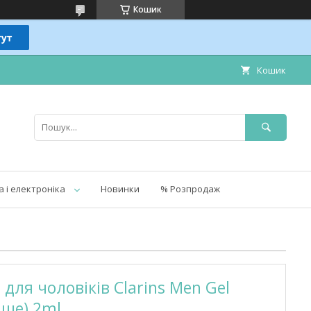
Кошик
Кошик
а і електроніка
Новинки
% Розпродаж
ля чоловіків Clarins Men Gel
аше) 2ml