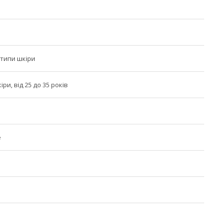
я
 типи шкіри
іри, від 25 до 35 років
е