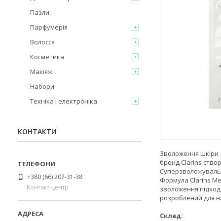
Пазли
Парфумерія
Волосся
Косметика
Макіяж
Набори
Техніка і електроніка
КОНТАКТИ
Зволоження шкіри -
бренд Clarins ство
Суперзволожувальни
+380 (66) 207-31-38
Формула Clarins Me
Контакт-центр
зволоження підходит
розроблений для на
Склад: