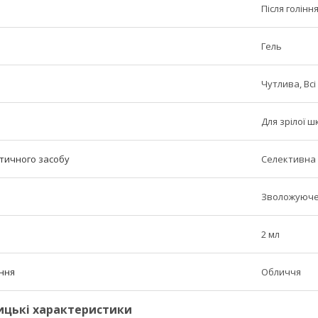
Після голінн
Гель
Чутлива, Всі
Для зрілої шк
етичного засобу
Селективна
Зволожуюч
2 мл
ння
Обличчя
ицькі характеристики