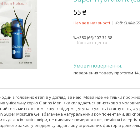
55 ₴
Немає в наявності
Код:
CLARMGS
+380 (66) 207-31-38
Контакт-центр
повернення товару протягом 14 
 один з головних етапів у догляді за нею. Мова йде не тільки про жін
рив унікальну серію Clarins Men, яка складається винятково з чолові
й гель миттєво пом'якшує епідерміс, усуває сухість і стягнутість, а
n Super Moisture Gel збагачена натуральними компонентами, які спр
ь для всіх типів шкіри, не викликає почервоніння, печіння і алергічну
дійного захисту епідермісу від впливу агресивних факторів довкілля.