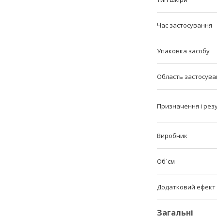
Час застосування
Упаковка засобу
Область застосува
Призначення і рез
Виробник
Об`єм
Додатковий ефект
Загальні