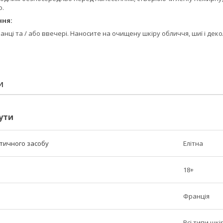
о.
ння:
нці та / або ввечері. Наносите на очищену шкіру обличчя, шиї і де
И
ути
етичного засобу
Елітна
18+
Франція
Всі типи шкі