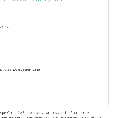
334395
днів
за домовленістю
ри Orchidée Bleue і ніжну тане емульсію. Два засоби
ле при цьому живильну текстуру, яка дарує шкірі комфорт,