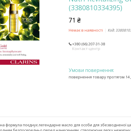
(3380810334395)
71 ₴
Немає в наявності
Код:
3380810
+380 (66) 207-31-38
Контакт-центр
повернення товару протягом 14 
на формула поєднує легендарне масло для особи для збезводненої шкі
 одним безпосередньо перед нанесенням, створюючи легку нежирну, а