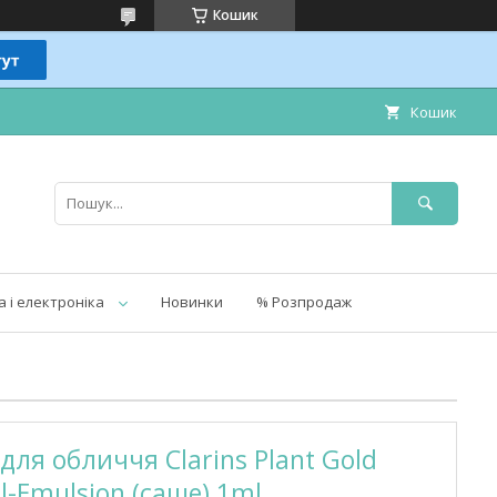
Кошик
Кошик
а і електроніка
Новинки
% Розпродаж
ля обличчя Clarins Plant Gold
Oil-Emulsion (саше) 1ml