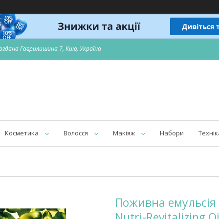
огдана Гаврилишина 7, Київ, Україна
Косметика
Волосся
Макіяж
Набори
Технік
Поживна емульсія д
Nutri-Revitalizing 