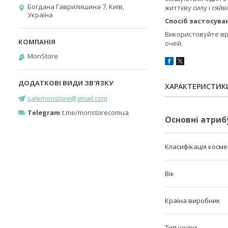
Богдана Гаврилишина 7, Київ,
життєву силу і сяйв
Україна
Спосіб застосува
Використовуйте вра
очей.
MonStore
ХАРАКТЕРИСТИК
salemonstore@gmail.com
Telegram
t.me/monstorecomua
Основні атриб
Класифікація косм
Вік
Країна виробник
Тип шкіри