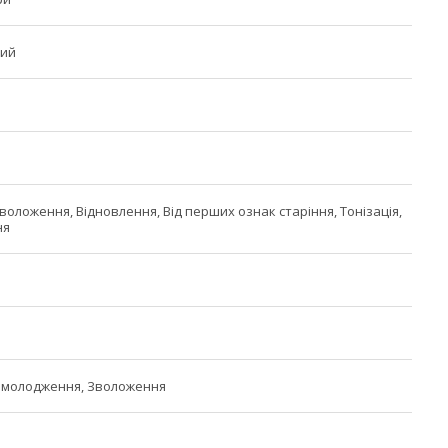
ний
воложення, Відновлення, Від перших ознак старіння, Тонізація,
ня
Омолодження, Зволоження