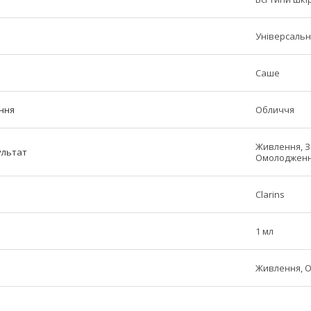
Універсаль
Саше
ння
Обличчя
Живлення, З
ультат
Омолоджен
Clarins
1 мл
Живлення, 