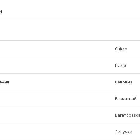
И
Chicco
Італія
ення
Бавовна
Блакитний
Багаторазо
Липучка