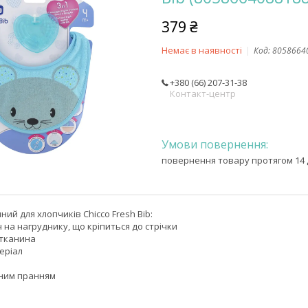
379 ₴
Немає в наявності
Код:
8058664
+380 (66) 207-31-38
Контакт-центр
повернення товару протягом 14 
ий для хлопчиків Chicco Fresh Bib:
ч на нагруднику, що кріпиться до стрічки
 тканина
еріал
нним пранням