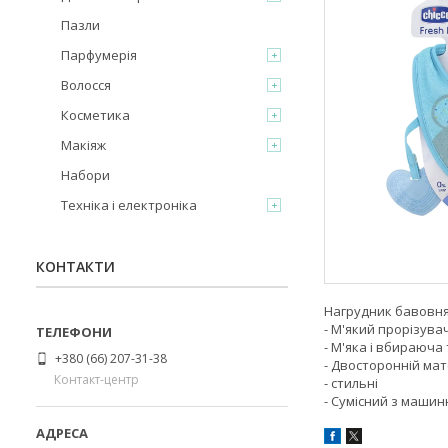
Пазли
Парфумерія
Волосся
Косметика
Макіяж
Набори
Техніка і електроніка
КОНТАКТИ
Нагрудник бавовнян
- М'який прорізува
- М'яка і вбираюча
+380 (66) 207-31-38
- Двосторонній мат
Контакт-центр
- стильні
- Сумісний з маши