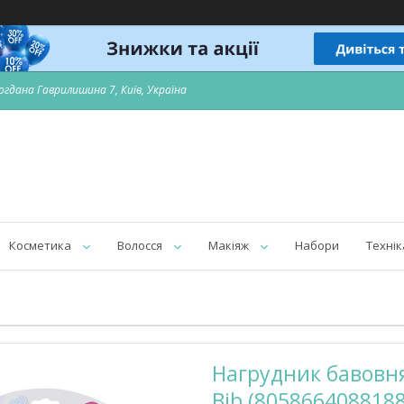
огдана Гаврилишина 7, Київ, Україна
Косметика
Волосся
Макіяж
Набори
Технік
Нагрудник бавовня
Bib (8058664088188