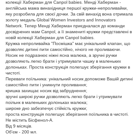
колекції Хаберман для Canpol babies. Менді Хаберман -
англійська мама винахідниця першої кружки-непроливайки,
яку розробила для своєї дочки. За свій винахід вона отримала
золоту медаль Global Women Investors and Innovators
Network. Тепер Менді Хаберман приєдналася до команди
досвідчених мам Canpol, а її знамениті кружки представлені в
новій колекції Хаберман для Canpol babies.
Кружка непроливайка "Посмішка" має унікальний клапан, що
дозволяє дитині пити самостійно, нічого не проливаючи.
Носик не подразнює ніжні ясна малюка, а зручні ручки
дозволяють легко брати і утримувати чашку в маленьких
долоньках. Проста конструкція полегшує зберігання кружки в
чистоті.
Переваги поїльника: унікальний носик допоможе Вашій дитині
самостійно пити і уникнути проливання;
кришка захищає носик від забруднення;
зручні широкі ручки дозволяють легко брати і утримувати
поільнк в маленьких долоньках малюка;
широке дно забезпечує стійкість кружки;
проста конструкція полегшує зберігання поїльника в чистоті.
Не містить Бісфенол-А.
Від 9 місяців.
Об'єм - 200 мл.