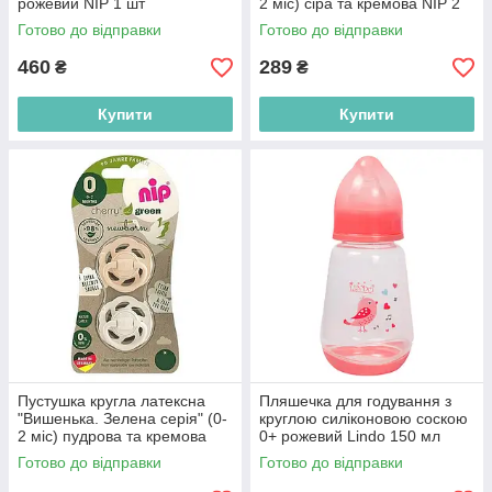
рожевий NIP 1 шт
2 міс) сіра та кремова NIP 2
(4000821370050)
шт (4000821910287)
Готово до відправки
Готово до відправки
460
289
₴
₴
Купити
Купити
Пустушка кругла латексна
Пляшечка для годування з
"Вишенька. Зелена серія" (0-
круглою силіконовою соскою
2 міс) пудрова та кремова
0+ рожевий Lindo 150 мл
NIP 2 шт (4000821910287)
(8850216001153)
Готово до відправки
Готово до відправки