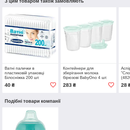
З цим товаром також замовляють
Ватні палички в
Контейнери для
Аспі
пластиковій упаковці
зберігання молока
"Сло
Білосніжка 200 шт.
бірюзові BabyOno 4 шт.
(482
(4820173080359)
(5904341208116)
40
283
28
₴
₴
Подібні товари компанії