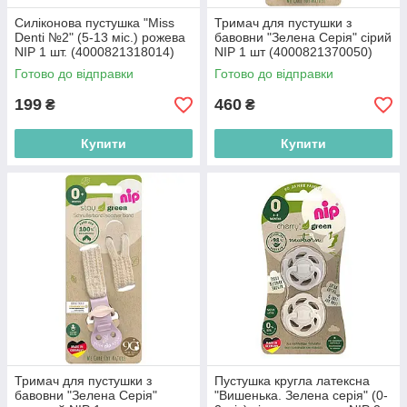
Силіконова пустушка "Miss
Тримач для пустушки з
Denti №2" (5-13 міс.) рожева
бавовни "Зелена Серія" сірий
NIP 1 шт. (4000821318014)
NIP 1 шт (4000821370050)
Готово до відправки
Готово до відправки
199
460
₴
₴
Купити
Купити
Тримач для пустушки з
Пустушка кругла латексна
бавовни "Зелена Серія"
"Вишенька. Зелена серія" (0-