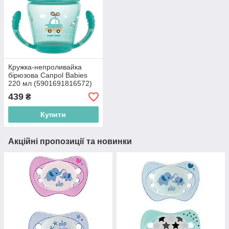
Кружка-непроливайка
бірюзова Canpol Babies
220 мл (5901691816572)
439
₴
Купити
Акційні пропозиції та новинки