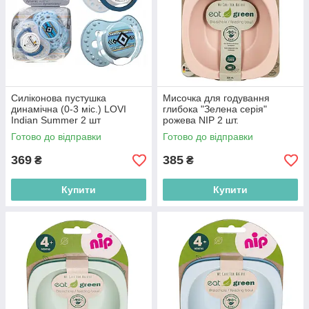
Силіконова пустушка
Мисочка для годування
динамічна (0-3 міс.) LOVI
глибока "Зелена серія"
Indian Summer 2 шт
рожева NIP 2 шт.
(5903407228556)
(4000821370654)
Готово до відправки
Готово до відправки
369
385
₴
₴
Купити
Купити