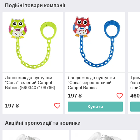
Подібні товари компанії
Ланцюжок до пустушки
Ланцюжок до пустушки
Трим
"Сова" зелений Canpol
"Сова" червоно-синій
баво
Babies (5903407108766)
Canpol Babies
сіри
(5903407108766)
(400
197
460
₴
197
₴
Купити
Акційні пропозиції та новинки