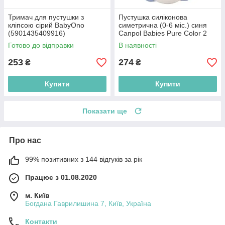
Тримач для пустушки з
Пустушка силіконова
кліпсою сірий BabyOno
симетрична (0-6 міс.) синя
(5901435409916)
Canpol Babies Pure Color 2
шт. (5903407992679)
Готово до відправки
В наявності
253
274
₴
₴
Купити
Купити
Показати ще
Про нас
99% позитивних з 144 відгуків за рік
Працює з 01.08.2020
м. Київ
Богдана Гаврилишина 7, Київ, Україна
Контакти