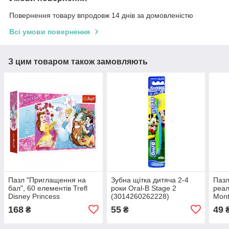
Повернення товару впродовж 14 днів за домовленістю
Всі умови повернення
З цим товаром також замовляють
Пазл "Приглащення на
Зубна щітка дитяча 2-4
Пазл
бал", 60 елементів Trefl
роки Oral-B Stage 2
реа
Disney Princess
(3014260262228)
Mont
(5900511173154)
(482
168
55
49
₴
₴