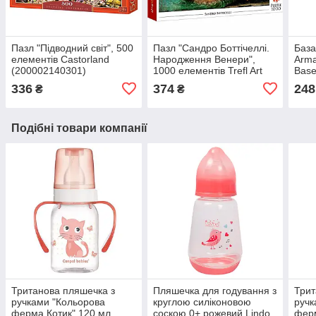
Пазл "Підводний світ", 500
Пазл "Сандро Боттічеллі.
База
елементів Castorland
Народження Венери",
Arma
(200002140301)
1000 елементів Trefl Art
Base
Collection
міні
336
374
248
₴
₴
(5900511105896)
(361
Подібні товари компанії
Тританова пляшечка з
Пляшечка для годування з
Трит
ручками "Кольорова
круглою силіконовою
ручк
ферма Котик" 120 мл
соскою 0+ рожевий Lindo
ферм