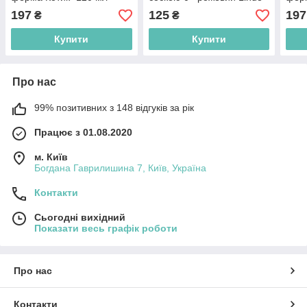
Canpol Babies BPA FREE
150 мл (8850216001153)
Canp
197
125
197
₴
₴
3+ (5903407118239)
3+ (
Купити
Купити
Про нас
99% позитивних з 148 відгуків за рік
Працює з 01.08.2020
м. Київ
Богдана Гаврилишина 7, Київ, Україна
Контакти
Сьогодні вихідний
Показати весь графік роботи
Про нас
Контакти