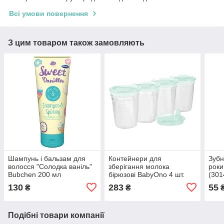
Всі умови повернення
З цим товаром також замовляють
Шампунь і бальзам для
Контейнери для
Зубн
волосся "Солодка ваніль"
зберігання молока
роки
Bubchen 200 мл
бірюзові BabyOno 4 шт.
(301
(7640203240709)
(5904341208116)
130
283
55
₴
₴
Подібні товари компанії