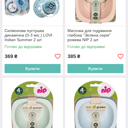
Силіконова пустушка
Мисочка для годування
динамічна (0-3 міс.) LOVI
глибока "Зелена серія"
Indian Summer 2 шт
рожева NIP 2 шт.
(5903407228556)
(4000821370654)
Готово до відправки
Готово до відправки
369
385
₴
₴
Купити
Купити