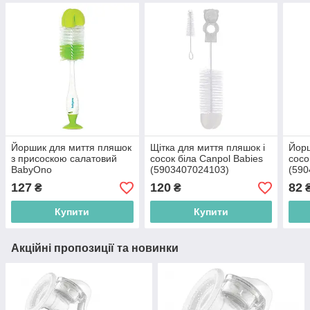
Йоршик для миття пляшок
Щiтка для миття пляшок і
Йорш
з присоскою салатовий
сосок біла Canpol Babies
сосо
BabyOno
(5903407024103)
(590
(5901435408971)
127
120
82
₴
₴
Купити
Купити
Акційні пропозиції та новинки