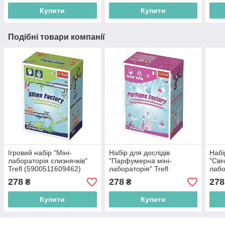
Купити
Купити
Подібні товари компанії
Ігровий набір "Міні-
Набір для дослідів
Набі
лабораторія слизнячків"
"Парфумерна міні-
"Сві
Trefl (5900511609462)
лабораторія" Trefl
лабо
Science4you
Scie
278
278
278
₴
₴
(5900511609455)
(590
Купити
Купити