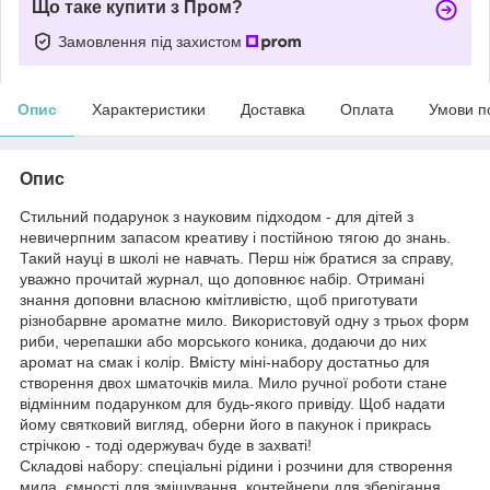
Що таке купити з Пром?
Замовлення під захистом
Опис
Характеристики
Доставка
Оплата
Умови п
Опис
Стильний подарунок з науковим підходом - для дітей з
невичерпним запасом креативу і постійною тягою до знань.
Такий науці в школі не навчать. Перш ніж братися за справу,
уважно прочитай журнал, що доповнює набір. Отримані
знання доповни власною кмітливістю, щоб приготувати
різнобарвне ароматне мило. Використовуй одну з трьох форм
риби, черепашки або морського коника, додаючи до них
аромат на смак і колір. Вмісту міні-набору достатньо для
створення двох шматочків мила. Мило ручної роботи стане
відмінним подарунком для будь-якого привіду. Щоб надати
йому святковий вигляд, оберни його в пакунок і прикрась
стрічкою - тоді одержувач буде в захваті!
Складові набору: спеціальні рідини і розчини для створення
мила, ємності для змішування, контейнери для зберігання,