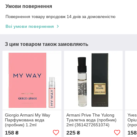
Умови повернення
Повернення товару впродовж 14 днів за домовленістю
Всі умови повернення
З цим товаром також замовляють
Giorgio Armani My Way
Armani Prive The Yulong
Yves
Парфумована вода
Туалетна вода (пробник)
Opi
(пробник) 1.2ml
2ml (3614272651074)
(про
(3614273911504)
(336
158
225
158
₴
₴