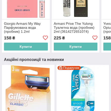
Giorgio Armani My Way
Armani Prive The Yulong
Yves
Парфумована вода
Туалетна вода (пробник)
Opi
(пробник) 1.2ml
2ml (3614272651074)
(про
(3614273911504)
(336
158
225
158
₴
₴
Купити
Купити
Акційні пропозиції та новинки
Подарунок