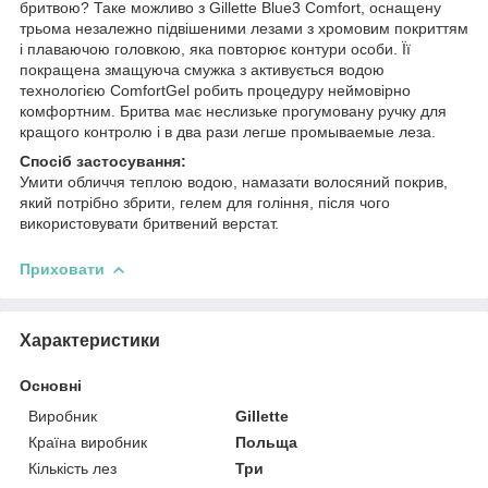
бритвою? Таке можливо з Gillette Blue3 Comfort, оснащену
трьома незалежно підвішеними лезами з хромовим покриттям
і плаваючою головкою, яка повторює контури особи. Її
покращена змащуюча смужка з активується водою
технологією ComfortGel робить процедуру неймовірно
комфортним. Бритва має неслизьке прогумовану ручку для
кращого контролю і в два рази легше промываемые леза.
Спосіб застосування:
Умити обличчя теплою водою, намазати волосяний покрив,
який потрібно збрити, гелем для гоління, після чого
використовувати бритвений верстат.
Приховати
Характеристики
Основні
Виробник
Gillette
Країна виробник
Польща
Кількість лез
Три