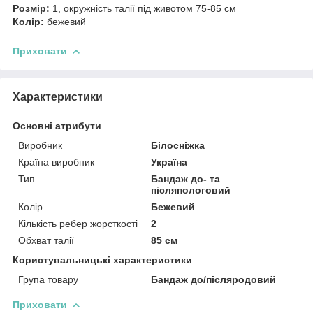
Розмір:
1, окружність талії під животом 75-85 см
Колір:
бежевий
Приховати
Характеристики
Основні атрибути
Виробник
Білосніжка
Країна виробник
Україна
Тип
Бандаж до- та
післяпологовий
Колір
Бежевий
Кількість ребер жорсткості
2
Обхват талії
85 см
Користувальницькі характеристики
Група товару
Бандаж до/післяродовий
Приховати