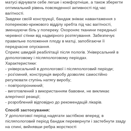
матусі відчувати себе легше і комфортніше, а також зберегти
оптимальний рівень повсякденної активності під час
вагітності.
Завдяки своїй конструкції, бандаж знімає навантаження з
попереково-крижового відділу хребта під час вагітності,
зменшуючи біль у попереку. Охороняє тканини передньої
черевної стінки від надмірного розтягування. Забезпечує
правильне положення плоду в матці, запобігаючи її
передчасне опускання.
Сприяє швидкій реабілітації після пологів. Універсальний в
допологовому і післяпологовому періодах.
Характеристики:
- універсальний в допологової і післяпологовий періоди;
- роз'ємний, конструкція виробу дозволяє самостійно
регулювати ступінь натягу виробу;
- повітропроникний;
- виготовлений з використанням бавовни, не викликає
алергічної реакції;
- розроблений відповідно до рекомендацій лікарів.
Спосіб застосування:
У допологової період надягати застібкою вперед; в
післяпологовий період бандаж перевернути і застебнути ззаду
на спині, вийнявши ребра жорсткості