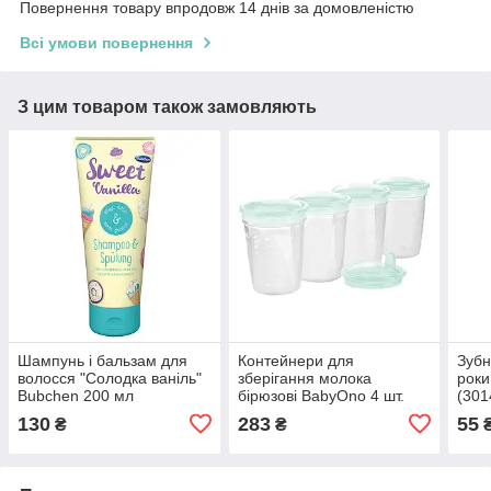
Повернення товару впродовж 14 днів за домовленістю
Всі умови повернення
З цим товаром також замовляють
Шампунь і бальзам для
Контейнери для
Зубн
волосся "Солодка ваніль"
зберігання молока
роки
Bubchen 200 мл
бірюзові BabyOno 4 шт.
(301
(7640203240709)
(5904341208116)
130
283
55
₴
₴