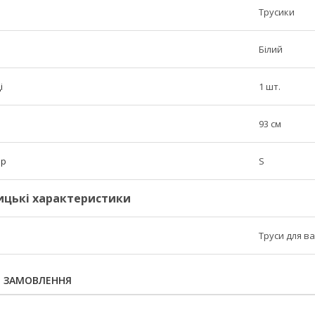
Трусики
Білий
і
1 шт.
93 см
ір
S
ицькі характеристики
Труси для ва
Я ЗАМОВЛЕННЯ