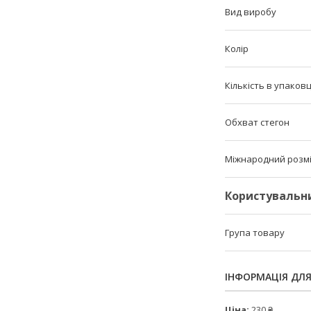
Вид виробу
Колір
Кількість в упаковц
Обхват стегон
Міжнародний розм
Користувальн
Група товару
ІНФОРМАЦІЯ ДЛ
Ціна:
230 ₴