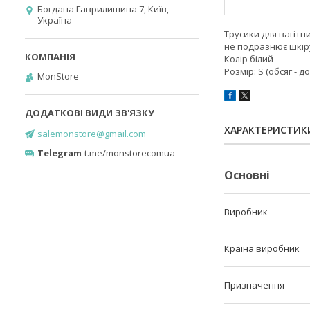
Богдана Гаврилишина 7, Київ,
Україна
Трусики для вагітн
не подразнює шкіру,
Колір білий
Розмір: S (обсяг - до
MonStore
ХАРАКТЕРИСТИК
salemonstore@gmail.com
Telegram
t.me/monstorecomua
Основні
Виробник
Країна виробник
Призначення