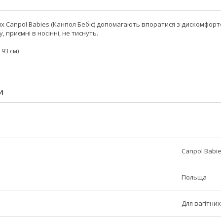
их Canpol Babies (Канпол Бебіс) допомагають впоратися з дискомфортом
 приємні в носінні, не тиснуть.
 93 см)
И
Canpol Babi
Польща
Для вагітних