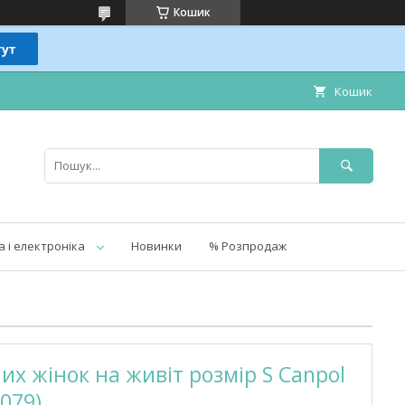
Кошик
Кошик
а і електроніка
Новинки
% Розпродаж
их жiнок на живіт розмір S Canpol
079)