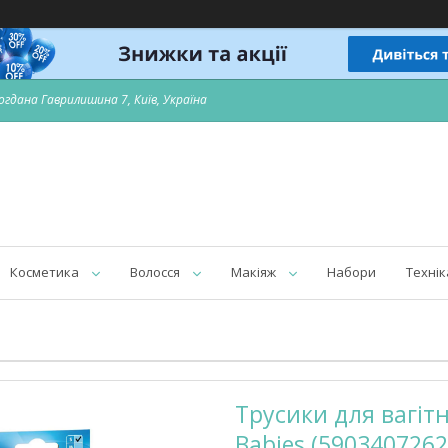
огдана Гаврилишина 7, Київ, Україна
Косметика
Волосся
Макіяж
Набори
Технік
Трусики для вагiтн
Babies (5903407262