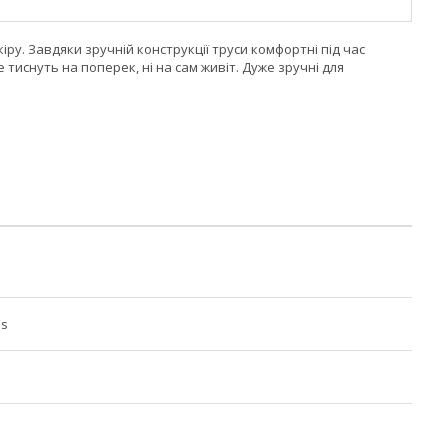
іру. Завдяки зручній конструкції труси комфортні під час
 тиснуть на поперек, ні на сам живіт. Дуже зручні для
es