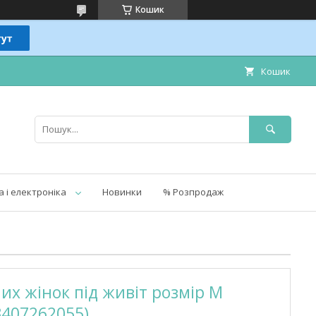
Кошик
Кошик
а і електроніка
Новинки
% Розпродаж
их жiнок під живіт розмір M
3407262055)