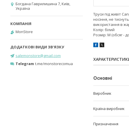
Богдана Гаврилишина 7, Київ,
Україна
Труси під живіт Ca
носіння, не тиснут
використання в жа
Колір: білий
MonStore
Розмір: M (обсяг - до
salemonstore@gmail.com
ХАРАКТЕРИСТИК
Telegram
t.me/monstorecomua
Основні
Виробник
Країна виробник
Призначення