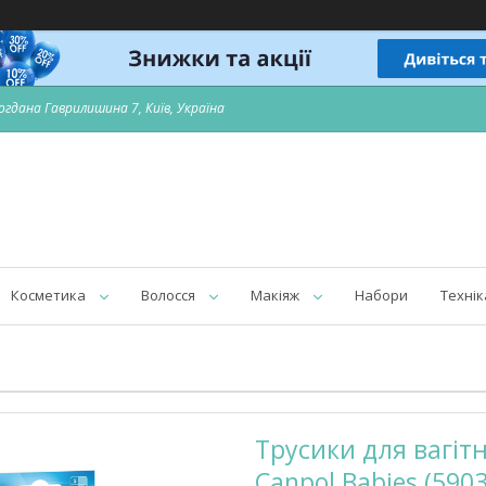
огдана Гаврилишина 7, Київ, Україна
Косметика
Волосся
Макіяж
Набори
Технік
Трусики для вагiтн
Canpol Babies (590