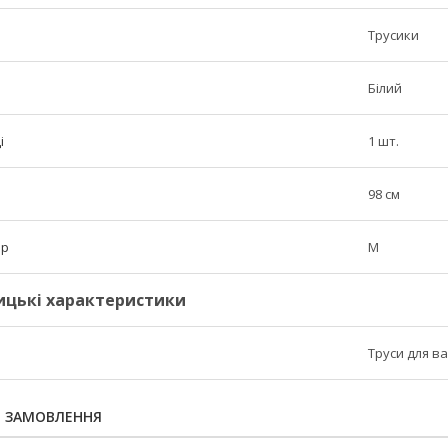
Трусики
Білий
і
1 шт.
98 см
ір
M
ицькі характеристики
Труси для ва
Я ЗАМОВЛЕННЯ