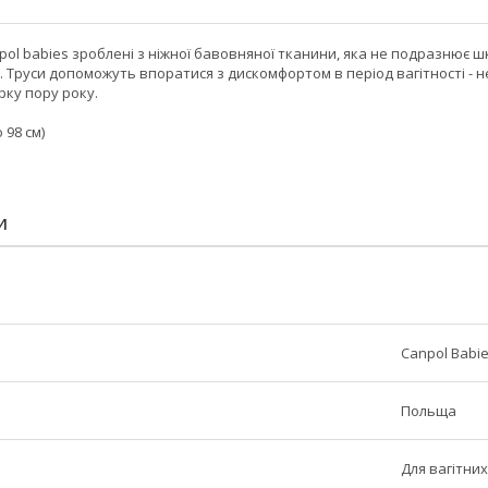
npol babies зроблені з ніжної бавовняної тканини, яка не подразнює шк
ь. Труси допоможуть впоратися з дискомфортом в період вагітності - не
рку пору року.
 98 см)
И
Canpol Babi
Польща
Для вагітних