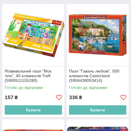
Розвивальний пазл "Моє
Пазл "Гавань любові", 500
тіло", 40 елементів Trefl
елементів Castorland
(5900511155280)
(5904438053414)
Готово до відправки
Готово до відправки
157
336
₴
₴
Купити
Купити