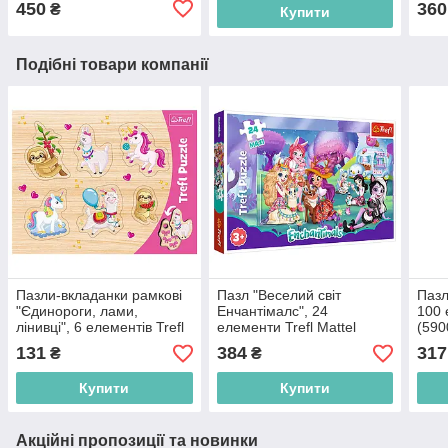
450
360
₴
Купити
Подібні товари компанії
Пазли-вкладанки рамкові
Пазл "Веселий світ
Пазл
"Єдинороги, лами,
Енчантімалс", 24
100 
лінивці", 6 елементів Trefl
елементи Trefl Mattel
(590
(5900511313116)
Enchantimals
131
384
317
₴
₴
(5900511143157)
Купити
Купити
Акційні пропозиції та новинки