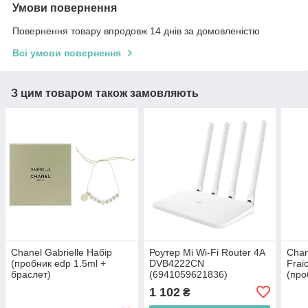
Умови повернення
Повернення товару впродовж 14 днів за домовленістю
Всі умови повернення
З цим товаром також замовляють
Chanel Gabrielle Набір
Роутер Mi Wi-Fi Router 4A
Chan
(пробник edp 1.5ml +
DVB4222CN
Frai
браслет)
(6941059621836)
(про
(200
1 102
₴