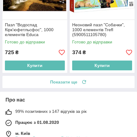
Пазл "Водоспад
Неоновий пазл "Собачки",
Кірк'юфетльсфос", 1000
1000 елементів Trefl
елементів Educa
(5900511105780)
(8412668179714)
Готово до відправки
Готово до відправки
725
374
₴
₴
Купити
Купити
Показати ще
Про нас
99% позитивних з 147 відгуків за рік
Працює з 01.08.2020
м. Київ