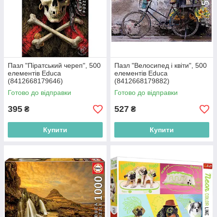
Пазл "Піратський череп", 500
Пазл "Велосипед і квіти", 500
елементів Educa
елементів Educa
(8412668179646)
(8412668179882)
Готово до відправки
Готово до відправки
395
527
₴
₴
Купити
Купити