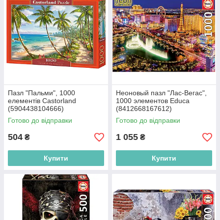
Пазл "Пальми", 1000
Неоновый пазл "Лас-Вегас",
елементів Castorland
1000 элементов Educa
(5904438104666)
(8412668167612)
Готово до відправки
Готово до відправки
504
1 055
₴
₴
Купити
Купити