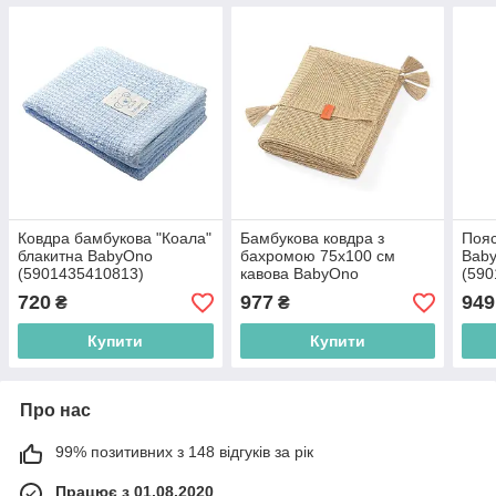
Ковдра бамбукова "Коала"
Бамбукова ковдра з
Пояс
блакитна BabyOno
бахромою 75х100 см
Bab
(5901435410813)
кавова BabyOno
(590
(5901435412848)
720
977
949
₴
₴
Купити
Купити
Про нас
99% позитивних з 148 відгуків за рік
Працює з 01.08.2020