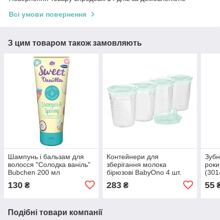
Всі умови повернення
З цим товаром також замовляють
Шампунь і бальзам для
Контейнери для
Зубн
волосся "Солодка ваніль"
зберігання молока
роки
Bubchen 200 мл
бірюзові BabyOno 4 шт.
(301
(7640203240709)
(5904341208116)
130
283
55
₴
₴
Подібні товари компанії