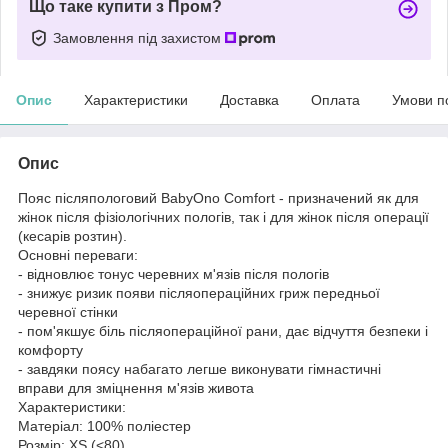
Що таке купити з Пром?
Замовлення під захистом
Опис
Характеристики
Доставка
Оплата
Умови п
Опис
Пояс післяпологовий BabyOno Comfort - призначений як для
жінок після фізіологічних пологів, так і для жінок після операції
(кесарів розтин).
Основні переваги:
- відновлює тонус черевних м'язів після пологів
- знижує ризик появи післяопераційних гриж передньої
черевної стінки
- пом'якшує біль післяопераційної рани, дає відчуття безпеки і
комфорту
- завдяки поясу набагато легше виконувати гімнастичні
вправи для зміцнення м'язів живота
Характеристики:
Матеріал: 100% поліестер
Розмір: XS (<80)