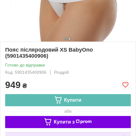
Пояс післяродовий XS BabyOno
(5901435400906)
Готово до відправки
Код: 5901435400906
Роздріб
949
₴
Купити
або
Купити з