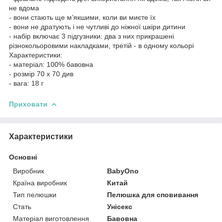
не вдома
- вони стають ще м’якшими, коли ви миєте їх
- вони не дратують і не чутливі до ніжної шкіри дитини
- набір включає 3 підгузники: два з них прикрашені
різнокольоровими накладками, третій - в одному кольорі
Характеристики:
- матеріал: 100% бавовна
- розмір 70 х 70 див
- вага: 18 г
Приховати
Характеристики
Основні
Виробник
BabyOno
Країна виробник
Китай
Тип пелюшки
Пелюшка для сповивання
Стать
Унісекс
Матеріал виготовлення
Бавовна