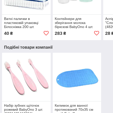
Ватні палички в
Контейнери для
Аспі
пластиковій упаковці
зберігання молока
"Сло
Білосніжка 200 шт.
бірюзові BabyOno 4 шт.
(482
(4820173080359)
(5904341208116)
40
283
28
₴
₴
Подібні товари компанії
Набір зубних щіточок
Килимок для ванної
рожевий BabyOno 3 шт.
протиковзний 70х35 см