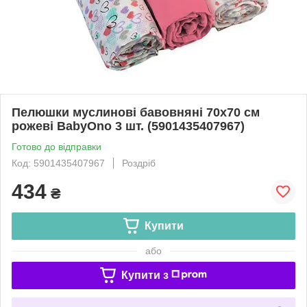
Пелюшки муслинові бавовняні 70х70 см
рожеві BabyOno 3 шт. (5901435407967)
Готово до відправки
Код: 5901435407967
Роздріб
434
₴
Купити
або
Купити з