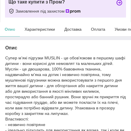
Що таке купити з Пром?
Замовлення під захистом
Опис
Характеристики
Доставка
Оплата
Умови п
Опис
Супер м’які підгузки MUSLIN - це обов'язкове в першому шафі
дитини - вони корисні для немовлят та маленьких дітей.
Муслін - це двошарова, 100% бавовняна тканина,
надзвичайно м'яка на дотик і незвично повітряна, тому
мушленові підгузники можна використовувати з першого дня
життя вашої дитини - для обгортання або накриття дитини
або для використання в якості мінливих килимок,
простирадло або банний рушник. Вони зручні як прикриття під
час годування груддю, або ви можете покласти їх на плечі,
коли вам потрібно відірвати дитину. Упакована в прозору
коробку з закриттям на липучках.
Властивості:
- незвично повітряне
- ідеально підходить для використання як вдома, так і коли ви