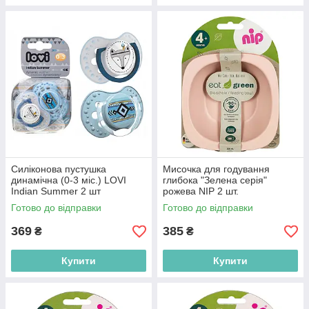
Силіконова пустушка
Мисочка для годування
динамічна (0-3 міс.) LOVI
глибока "Зелена серія"
Indian Summer 2 шт
рожева NIP 2 шт.
(5903407228556)
(4000821370654)
Готово до відправки
Готово до відправки
369
385
₴
₴
Купити
Купити