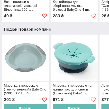
Ватні палички в
Контейнери для
Аспі
пластиковій упаковці
зберігання молока
"Сло
Білосніжка 200 шт.
бірюзові BabyOno 4 шт.
(482
(4820173080359)
(5904341208116)
40
283
28
₴
₴
Подібні товари компанії
Мисочка з присоскою
Мисочка з присоскою та
Ложк
(Темно-зелений) BabyOno
кришечкою для снеків
прис
(5901435413340)
(Блакитний) BabyOno
блак
(5901435412947)
(590
201
671
377
₴
₴
Купити
Купити