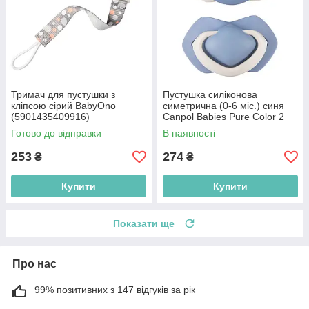
Тримач для пустушки з
Пустушка силіконова
кліпсою сірий BabyOno
симетрична (0-6 міс.) синя
(5901435409916)
Canpol Babies Pure Color 2
шт. (5903407992679)
Готово до відправки
В наявності
253
274
₴
₴
Купити
Купити
Показати ще
Про нас
99% позитивних з 147 відгуків за рік