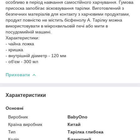
особливо в період навчання самостійного харчування. Гумова
присоска запобігає зісковзування тарілки. Виготовлений з
безпечних матеріалів для контакту з харчовими продуктами,
продукт повністю не містить бісфенолу А. Тарілку можна
використовувати в мікрохвильовій печі або мити в
посудомийній машині.
Характеристики:
- чайна ложка
- кришка
- внутрішній діаметр - 120 мм
- об'єм - 300 мл
Приховати
Характеристики
Основні
Виробник
BabyOno
Країна виробник
Китай
Тип
Тарілка глибока
Колір
Блакитний