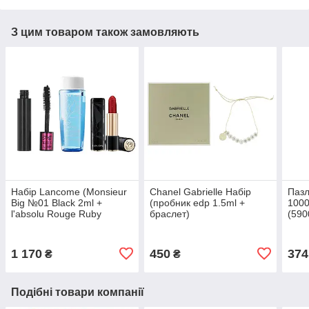
З цим товаром також замовляють
Набір Lancome (Monsieur
Chanel Gabrielle Набір
Пазл
Big №01 Black 2ml +
(пробник edp 1.5ml +
1000
l'absolu Rouge Ruby
браслет)
(590
Cream 01 1.3 g + Bi-Facil
30ml) (3614273031325)
1 170
450
374
₴
₴
Подібні товари компанії