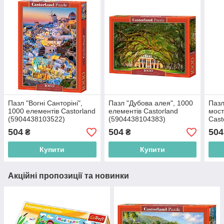
Пазл "Вогні Санторіні",
Пазл "Дубова алея", 1000
Пазл
1000 елементів Castorland
елементів Castorland
мост
(5904438103522)
(5904438104383)
Cast
(590
504
504
504
₴
₴
Купити
Купити
Акційні пропозиції та новинки