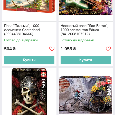
Пазл "Пальми", 1000
Неоновый пазл "Лас-Вегас",
елементів Castorland
1000 элементов Educa
(5904438104666)
(8412668167612)
Готово до відправки
Готово до відправки
504
1 055
₴
₴
Купити
Купити