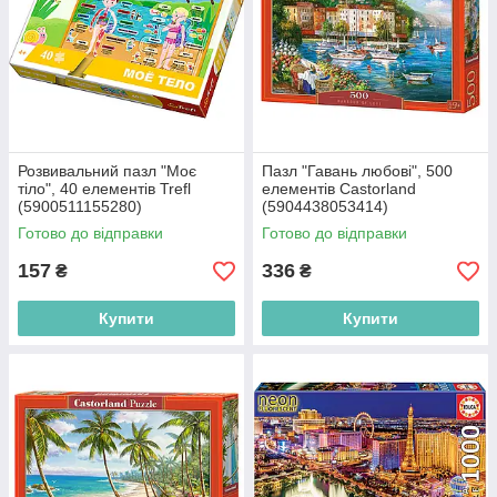
Розвивальний пазл "Моє
Пазл "Гавань любові", 500
тіло", 40 елементів Trefl
елементів Castorland
(5900511155280)
(5904438053414)
Готово до відправки
Готово до відправки
157
336
₴
₴
Купити
Купити