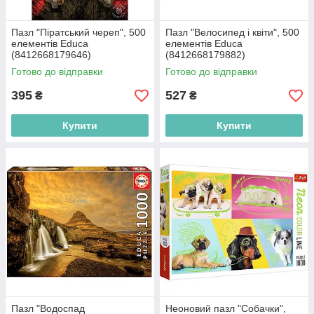
Пазл "Піратський череп", 500
Пазл "Велосипед і квіти", 500
елементів Educa
елементів Educa
(8412668179646)
(8412668179882)
Готово до відправки
Готово до відправки
395
527
₴
₴
Купити
Купити
Пазл "Водоспад
Неоновий пазл "Собачки",