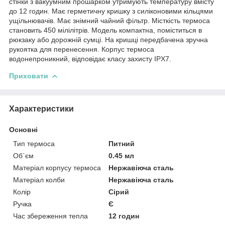
стінки з вакуумним прошарком утримують температуру вмісту
до 12 годин. Має герметичну кришку з силіконовими кільцями
ущільнювачів. Має знімний чайний фільтр. Місткість термоса
становить 450 мілілітрів. Модель компактна, поміститься в
рюкзаку або дорожній сумці. На кришці передбачена зручна
рукоятка для перенесення. Корпус термоса
водонепроникний, відповідає класу захисту IPX7.
Приховати
Характеристики
Основні
Тип термоса
Питний
Об`єм
0.45 мл
Матеріал корпусу термоса
Нержавіюча сталь
Матеріал колби
Нержавіюча сталь
Колір
Сірий
Ручка
Є
Час збереження тепла
12 годин