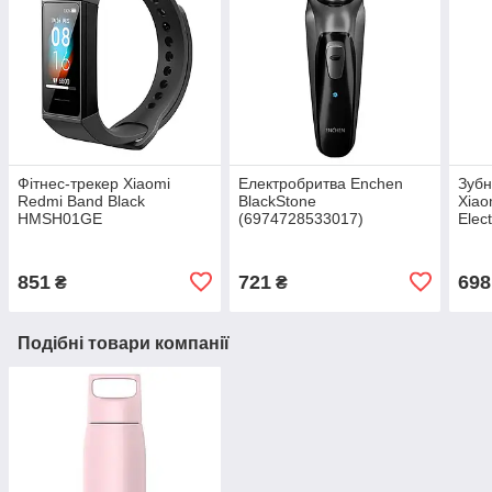
Фітнес-трекер Xiaomi
Електробритва Enchen
Зубн
Redmi Band Black
BlackStone
Xiao
HMSH01GE
(6974728533017)
Elec
(6934177714849)
Pink
851
721
698
₴
₴
Подібні товари компанії