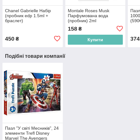
Chanel Gabrielle Набір
Montale Roses Musk
Пазл
(пробник edp 1.5ml +
Парфумована вода
1000
браслет)
(пробник) 2ml
(590
158
₴
450
374
₴
Купити
Подібні товари компанії
Пазл "У світі Месників", 24
элементи Trefl Disney
Marvel The Avengers