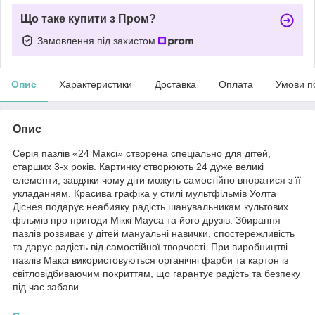
Що таке купити з Пром?
Замовлення під захистом
Опис
Характеристики
Доставка
Оплата
Умови п
Опис
Серія пазлів «24 Максі» створена спеціально для дітей,
старших 3-х років. Картинку створюють 24 дуже великі
елементи, завдяки чому діти можуть самостійно впоратися з її
укладанням. Красива графіка у стилі мультфільмів Уолта
Діснея подарує неабияку радість шанувальникам культових
фільмів про пригоди Міккі Мауса та його друзів. Збирання
пазлів розвиває у дітей мануальні навички, спостережливість
та дарує радість від самостійної творчості. При виробництві
пазлів Максі використовуються органічні фарби та картон із
світловідбиваючим покриттям, що гарантує радість та безпеку
під час забави.