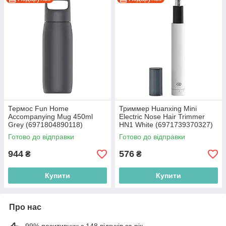
Термос Fun Home
Триммер Huanxing Mini
Accompanying Mug 450ml
Electric Nose Hair Trimmer
Grey (6971804890118)
HN1 White (6971739370327)
Готово до відправки
Готово до відправки
944
576
₴
₴
Купити
Купити
Про нас