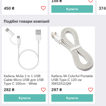
158
₴
450
374
₴
Купити
Подібні товари компанії
Кабель MiJia 2 in 1 USB
Кабель Mi Colorful Portable
Cable Micro USB для USB
USB-Type-C 120 см
Type C 100cm - White
XMSJX11QM
(6970244522832)
(6934177720468)
282
297
₴
₴
Купити
Купити