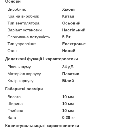
Основні
Виробник
Xiaomi
Країна виробник
Китай
Тип вентилятора
Осьовий
Варіант установки
Настільний
Споживана потужність
5 Вт
Тип управління
Електронне
Стан
Новий
Додаткові функції і характеристики
Рівень шуму
34 дБ
Матеріал корпусу
Пластик
Колір корпусу
Білий
Габаритні розміри
Висота
10 мм
Ширина
10 мм
Глибина
10 мм
Вага
0.29 кг
Користувальницькі характеристики