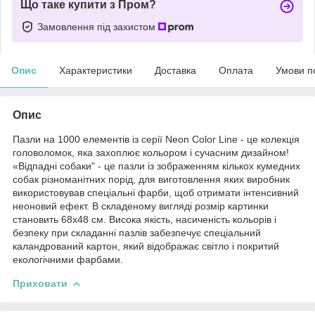
Що таке купити з Пром?
Замовлення під захистом
Опис
Характеристики
Доставка
Оплата
Умови п
Опис
Пазли на 1000 елементів із серії Neon Color Line - це колекція
головоломок, яка захоплює кольором і сучасним дизайном!
«Відпадні собаки" - це пазли із зображенням кількох кумедних
собак різноманітних порід, для виготовлення яких виробник
використовував спеціальні фарби, щоб отримати інтенсивний
неоновий ефект. В складеному вигляді розмір картинки
становить 68х48 см. Висока якість, насиченість кольорів і
безпеку при складанні пазлів забезпечує спеціальний
каландрований картон, який відображає світло і покритий
екологічними фарбами.
Приховати