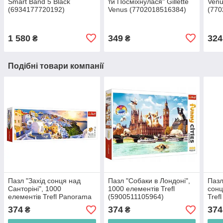
Smart Band 5 Black
ти Посміхнулася" Gillette
Venu
(6934177720192)
Venus (7702018516384)
(770
1 580
349
324
₴
₴
Подібні товари компанії
Пазл "Захід сонця над
Пазл "Собаки в Лондоні",
Пазл
Санторіні", 1000
1000 елементів Trefl
сонц
елементів Trefl Panorama
(5900511105964)
Tref
(5900511290547)
374
374
374
₴
₴