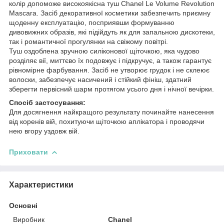
колір допоможе високоякісна туш Chanel Le Volume Revolution
Mascara. Засіб декоративної косметики забезпечить приємну
щоденну експлуатацію, посприявши формуванню
дивовижних образів, які підійдуть як для запальною дискотеки,
так і романтичної прогулянки на свіжому повітрі.
Туш оздоблена зручною силіконової щіточкою, яка чудово
розділяє вії, миттєво їх подовжує і підкручує, а також гарантує
рівномірне фарбування. Засіб не утворює грудок і не склеює
волоски, забезпечує насичений і стійкий фініш, здатний
зберегти первісний шарм протягом усього дня і нічної вечірки.
Спосіб застосування:
Для досягнення найкращого результату починайте нанесення
від коренів вій, похитуючи щіточкою аплікатора і проводячи
нею вгору уздовж вій.
Приховати
Характеристики
Основні
Виробник
Chanel