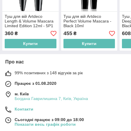
Туш для вій Artdeco
Туш для вій Artdeco
Туш 
Length & Volume Mascara
Perfect Volume Mascara -
Deep
Limited Edition 12ml - 5P1
Black 10ml
Blac
Powder Blue
(4019674210215)
360
455
608
₴
₴
(4052136247596)
Купити
Купити
Про нас
99% позитивних з 148 відгуків за рік
Працює з 01.08.2020
м. Київ
Богдана Гаврилишина 7, Київ, Україна
Контакти
Сьогодні працює з 09:00 до 18:00
Показати весь графік роботи