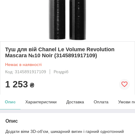
Туш для вій Chanel Le Volume Revolution
Mascara №10 Noir (3145891917109)
Немає в наявності
Код: 3145891917109
Роздріб
1 253
₴
Опис
Характеристики
Доставка
Оплата
Умови п
Опис
Додати віям 3D-об'єм, шикарний вигин і гарний однотонний