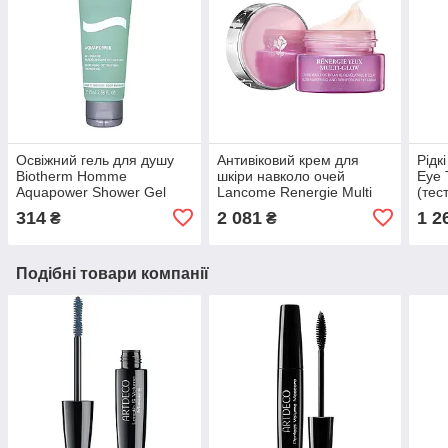
Освіжний гель для душу
Антивіковий крем для
Рідкі
Biotherm Homme
шкіри навколо очей
Eye 
Aquapower Shower Gel
Lancome Renergie Multi
(тес
75ml (3605540932506)
Glow Eye Cream 15ml
Refl
314
2 081
1 2
₴
₴
(3614272524200)
(361
Подібні товари компанії