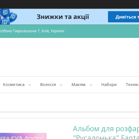
огдана Гаврилишина 7, Київ, Україна
Косметика
Волосся
Макіяж
Набори
Технік
Альбом для розфа
"Русалонька" Fant