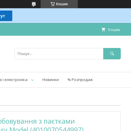
Кошик
Кошик
а і електроніка
Новинки
% Розпродаж
рбовування з паєтками
asy Model (4010070544997)