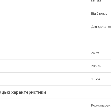
Китай
Від 6 років
Для дівчато
24 см
20.5 см
1.5 см
ицькі характеристики
Розмальовк