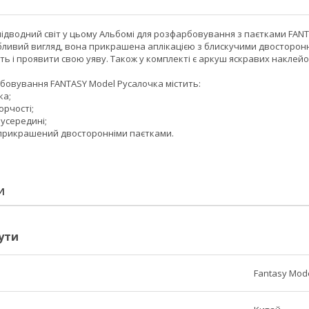
ідводний світ у цьому Альбомі для розфарбовування з паєтками FANT
ливий вигляд, вона прикрашена аплікацією з блискучими двосторонні
ть і проявити свою уяву. Також у комплекті є аркуш яскравих накле
бовування FANTASY Model Русалочка містить:
ка;
орчості;
 усередині;
и прикрашений двосторонніми паєтками.
И
ути
Fantasy Mod