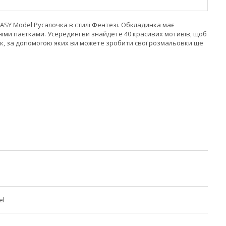
ASY Model Русалочка в стилі Фентезі. Обкладинка має
ми паєтками. Усередині ви знайдете 40 красивих мотивів, щоб
йок, за допомогою яких ви можете зробити свої розмальовки ще
el