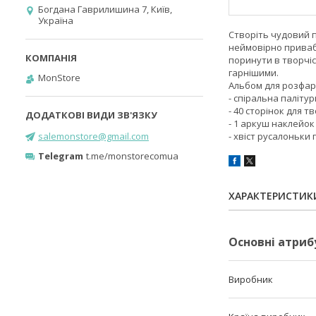
Богдана Гаврилишина 7, Київ,
Україна
Створіть чудовий п
неймовірно приваб
поринути в творчіс
гарнішими.
MonStore
Альбом для розфар
- спіральна палітур
- 40 сторінок для тв
- 1 аркуш наклейок
salemonstore@gmail.com
- хвіст русалоньк
Telegram
t.me/monstorecomua
ХАРАКТЕРИСТИК
Основні атриб
Виробник