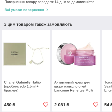
Повернення товару впродовж 14 днів за домовленістю
Всі умови повернення
З цим товаром також замовляють
Chanel Gabrielle Набір
Антивіковий крем для
Тона
(пробник edp 1.5ml +
шкіри навколо очей
Sain
браслет)
Lancome Renergie Multi
Encr
Glow Eye Cream 15ml
Last
(3614272524200)
Almo
450
2 081
54
₴
₴