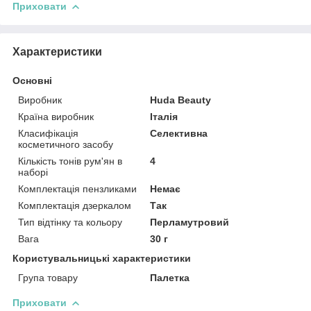
Приховати
Характеристики
Основні
Виробник
Huda Beauty
Країна виробник
Італія
Класифікація
Селективна
косметичного засобу
Кількість тонів рум'ян в
4
наборі
Комплектація пензликами
Немає
Комплектація дзеркалом
Так
Тип відтінку та кольору
Перламутровий
Вага
30 г
Користувальницькі характеристики
Група товару
Палетка
Приховати