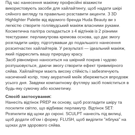
Під час нанесення макіяжу професійні візажисти
використовують засоби для хайлайтингу, щоб надати шкірі
сяйного вигляду та правильно розставити акценти. З 3D
Highlighter Palette від відомого бренда Huda Beauty ви з
легкістю створите голлівудський макіяж власними руками.
Косметична палітра складається з 4 відтінків із 2 різними
текстурами: перламутрова кремова основа, що дає змогу
розгладити шкіру, підготувавши до подальшого нанесення
розсипчастих хайлайтерів. У результаті — ідеальний макіяж,
який підкреслить вашу природну красу.
Засіб рівномірно наноситься на шкірний покрив і чудово
розтушовується, даючи змогу створити ефект тривимірного
сяйва. Хайлайтери мають високу стійкість і забезпечують
насичений колір, тому акуратний мейк збережеться впродовж
усього дня. Завдяки компактному футляру засіб поміститься в
будь-яку сумочку або косметичку.
Спосіб застосування:
Нанесіть відтінок PREP як основу, щоб розгладити шкіру та
посилити світло, що відбиває перламутр. Відтінок SET:
Розпилити від щоки до скроні. SCULPT нанесіть під вилиці,
щоб додати об'єм і форму. FLUSH, щоб виділити "яблука" на
щоках для здорового сяйва.