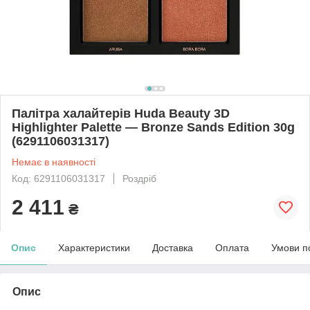
Палітра халайтерів Huda Beauty 3D
Highlighter Palette — Bronze Sands Edition 30g
(6291106031317)
Немає в наявності
Код: 6291106031317
Роздріб
2 411
₴
Опис
Характеристики
Доставка
Оплата
Умови п
Опис