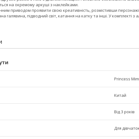
ться на окремому аркуші з наклейками.
інним приводом проявити свою креативність, розмістивши персонажі
ячна галявина, підводний світ, катання на катку та інші. У комплекті з 
И
ути
Princess Mim
Китай
Від 3 років
Для дівчато