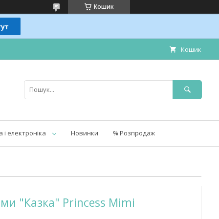
Кошик
Кошик
а і електроніка
Новинки
% Розпродаж
ми "Казка" Princess Mimi