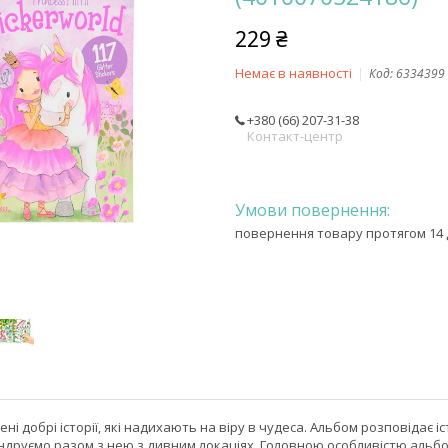
229 ₴
Немає в наявності
Код:
6334399
+380 (66) 207-31-38
Контакт-центр
повернення товару протягом 14 
ені добрі історії, які надихають на віру в чудеса. Альбом розповідає 
андруємо разом з нею з дивним локаціях. Головною особливістю альбому