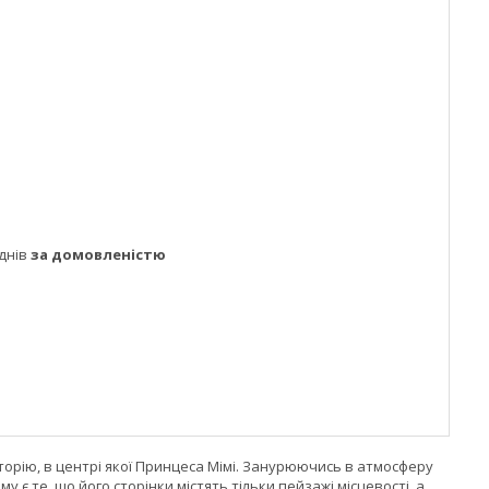
днів
за домовленістю
історію, в центрі якої Принцеса Мімі. Занурюючись в атмосферу
 є те, що його сторінки містять тільки пейзажі місцевості, а