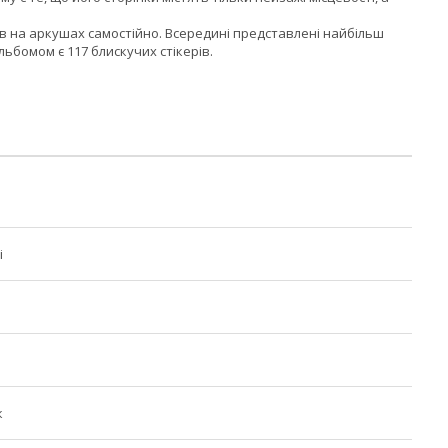
в на аркушах самостійно. Всередині представлені найбільш
альбомом є 117 блискучих стікерів.
i
к