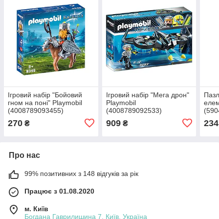
Ігровий набір "Бойовий
Ігровий набір "Мега дрон"
Пазл
гном на поні" Playmobil
Playmobil
елем
(4008789093455)
(4008789092533)
(590
270
909
234
₴
₴
Про нас
99% позитивних з 148 відгуків за рік
Працює з 01.08.2020
м. Київ
Богдана Гаврилишина 7, Київ, Україна