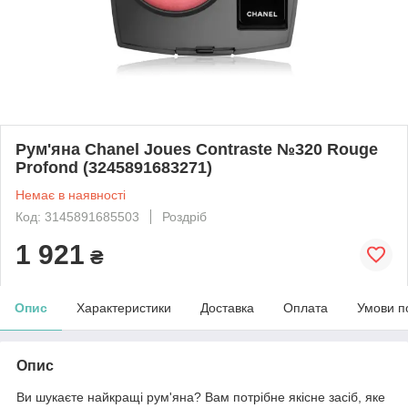
Рум'яна Chanel Joues Contraste №320 Rouge
Profond (3245891683271)
Немає в наявності
Код: 3145891685503
Роздріб
1 921
₴
Опис
Характеристики
Доставка
Оплата
Умови п
Опис
Ви шукаєте найкращі рум'яна? Вам потрібне якісне засіб, яке