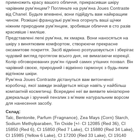
примножить красу вашого обличчя, прикрасивши шкіру
чарівним рум'янцем? Погляньте на рум'яна Joues Contraste
від Chanel. Будьте впевнені, вони підійдуть вам найкращим
чином. Розкішні французькі рум'яна огорнуть ваші щічки
ніжним природним рум'янцем, зробивши обличчя в сто разів
красивіше і миліше.
Представлені легкі рум'яна, як хмарка. Вони наносяться на
шкіру з винятковим комфортом, створюючи прекрасне
оксамитове покриття. Засіб відмінно розтушовується і зберігає
чудовий вигляд протягом всього дня, не вимагаючи корекції.
Колір обговорюваних рум'ян гідний самих утішних похвал. Він
чарівний своєю, природний і відмінно гармонує з будь-яким
відтінком шкіри.
Рум'яна Joues Contraste дістануться вам витонченої
коробочці, якої завжди знайдеться місце навіть у найбільш
компактній косметичці. Всередині неї ви виявите мініатюрне
дзеркальце і зручний пензлик з м'яким натуральним ворсом
для нанесення засобу.
Склад:
Talc, Bentonite, Parfum (Fragnance), Zea Mays (Corn) Starch,
Sodium Methylparaben, Tin Oxide [+/- CI 12085 (Red 36), CI
15850 (Red 6), CI 15850 (Red 7 Lake), CI 15880 (Red 34 Lake),
CI 15985 (Yellow 6 Lake), CI 17200 (Red 33 Lake), CI 19140