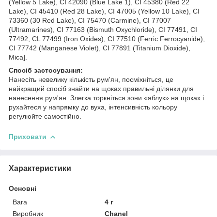
(Yellow 5 Lake), CI 42090 (Blue Lake 1), CI 45380 (Red 22
Lake), CI 45410 (Red 28 Lake), CI 47005 (Yellow 10 Lake), CI
73360 (30 Red Lake), CI 75470 (Carmine), CI 77007
(Ultramarines), CI 77163 (Bismuth Oxychloride), CI 77491, CI
77492, CL 77499 (Iron Oxides), CI 77510 (Ferric Ferrocyanide),
CI 77742 (Manganese Violet), CI 77891 (Titanium Dioxide),
Mica].
Спосіб застосування:
Нанесіть невелику кількість рум'ян, посміхніться, це
найкращий спосіб знайти на щоках правильні ділянки для
нанесення рум'ян. Злегка торкніться зони «яблук» на щоках і
рухайтеся у напрямку до вуха, інтенсивність кольору
регулюйте самостійно.
Приховати
Характеристики
Основні
Вага
4 г
Виробник
Chanel