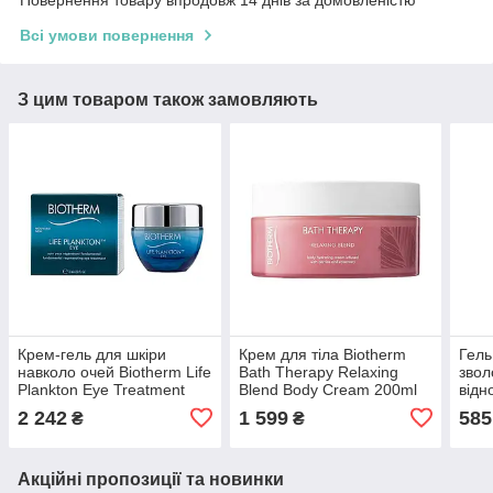
Повернення товару впродовж 14 днів за домовленістю
Всі умови повернення
З цим товаром також замовляють
Крем-гель для шкіри
Крем для тіла Biotherm
Гель
навколо очей Biotherm Life
Bath Therapy Relaxing
звол
Plankton Eye Treatment
Blend Body Cream 200ml
відн
15ml (3614272360037)
(3614272079533)
Biot
2 242
1 599
585
₴
₴
міні
(361
Акційні пропозиції та новинки