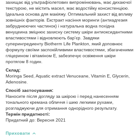
захищає від ультрафіолетових випромінювань, має дихаючої
текстурою, не містить масел, має водостійку консистенцією.
Ідеальна основа для макіяжу. Оптимальний захист від впливу
зовнішніх факторів. Екстракт насіння моринги (антиадгезия
забруднюючих частинок) і натуральна водна похідна
венуцеина зміцнює захисну систему шкіри антиоксидантними
властивостями і відновлюють бар'єр. Завдяки
суперингредиенту Biotherm Life Plankton, який доповнює
формулу своїми заспокійливими властивостями, збагаченими
гліцерином і вітаміном Е, забезпечує освіження шкіри
протягом 8 годин.
Склад:
Moringa Seed, Aquatic extract Venuceane, Vitamin E, Glycerin,
Adenosine.
Спосіб застосування:
Наносите після догляду за шкірою і перед нанесенням
тонального кремана обличчя і шию легкими рухами,
розгладжуючи для отримання однорідного результату.
Термін придатності:
Придатний до: Вересня 2021
Приховати