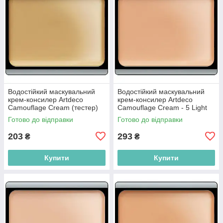
Водостійкий маскувальний
Водостійкий маскувальний
крем-консилер Artdeco
крем-консилер Artdeco
Camouflage Cream (тестер)
Camouflage Cream - 5 Light
10 Soft Amber 4.5g
Whiskey 4.5g
Готово до відправки
Готово до відправки
(4052136018547)
(4019674049259)
203
293
₴
₴
Купити
Купити