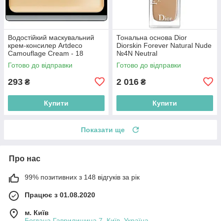
Водостійкий маскувальний
Тональна основа Dior
крем-консилер Artdeco
Diorskin Forever Natural Nude
Camouflage Cream - 18
№4N Neutral
Natural Apricot 4.5g
(3348901525893)
Готово до відправки
Готово до відправки
(4019674492185)
293
2 016
₴
₴
Купити
Купити
Показати ще
Про нас
99% позитивних з 148 відгуків за рік
Працює з 01.08.2020
м. Київ
Богдана Гаврилишина 7, Київ, Україна