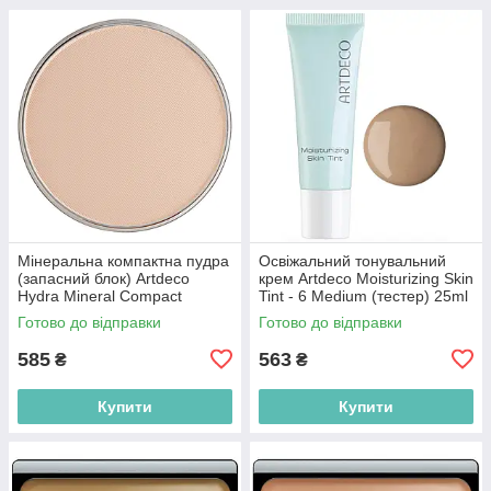
Мінеральна компактна пудра
Освіжальний тонувальний
(запасний блок) Artdeco
крем Artdeco Moisturizing Skin
Hydra Mineral Compact
Tint - 6 Medium (тестер) 25ml
Foundation Refill - 55 Ivory
(4052136222654)
Готово до відправки
Готово до відправки
10g (4019674407554)
585
563
₴
₴
Купити
Купити