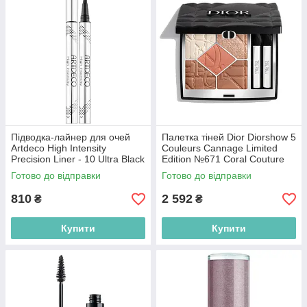
Підводка-лайнер для очей
Палетка тіней Dior Diorshow 5
Artdeco High Intensity
Couleurs Cannage Limited
Precision Liner - 10 Ultra Black
Edition №671 Coral Couture
0.55ml (4052136104028)
(3348901755559)
Готово до відправки
Готово до відправки
810
2 592
₴
₴
Купити
Купити