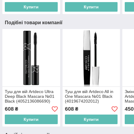
Купити
Купити
Подібні товари компанії
Туш для вій Artdeco Ultra
Туш для вій Artdeco All in
Змін
Deep Black Mascara №01
One Mascara №01 Black
Artd
Black (4052136086690)
(4019674202012)
Masc
(405
608
608
450
₴
₴
Купити
Купити