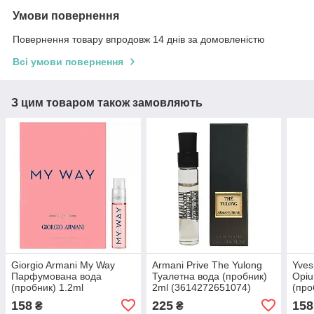
Умови повернення
Повернення товару впродовж 14 днів за домовленістю
Всі умови повернення
З цим товаром також замовляють
Giorgio Armani My Way
Armani Prive The Yulong
Yves
Парфумована вода
Туалетна вода (пробник)
Opi
(пробник) 1.2ml
2ml (3614272651074)
(про
(3614273911504)
(336
158
225
158
₴
₴