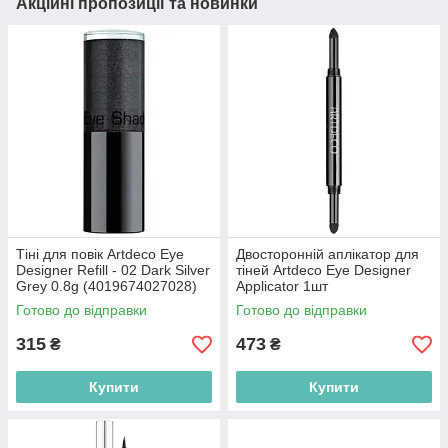
Акційні пропозиції та новинки
Тіні для повік Artdeco Eye
Двосторонній аплікатор для
Designer Refill - 02 Dark Silver
тіней Artdeco Eye Designer
Grey 0.8g (4019674027028)
Applicator 1шт
(4019674026908)
Готово до відправки
Готово до відправки
315
473
₴
₴
Купити
Купити