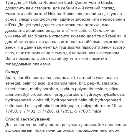
Туш для вій Helena Rubinstein Lash Queen Feline Blacks
дозволить вам створити для себе м'який котячий погляд.
Експерти лабораторії Helena Rubinstein створили цю туш на
основі унікальної формули, здатної забезпечити неймовірний
об'єм. До цієї туші додається потовщена щіточка, яка
дозволить дбайливо розділити вії між собою. Оскільки це
унікальний засіб здатне створити зухвало довгі та об'ємні вії, її
достоїнства здатні задовольнити навіть найбільш вимогливих
жінок. На даний момент ця туш змогла підкорити жінок всього
світу, в життя яких вона є сьогодні неодмінним аксесуаром.
Вона поміщена в золотистий футляр, який покритий
гепардовыми плямами.
Склад:
Aqua, paraffin, cera alba, stearic acid, carnauba wax, acacia
senegal, palmitic acid, triethanolamine, bht, peg-40 stearate,
simethicone, methylparaben, sodium polymethacrylate, silica,
aminomethyl propanediol, propylparaben, hydroxyethylcellulose,
hydrogenated jojoba oil, hydrogenated palm oil, hydrogenated
cottonseed oil, synthetic fluorphlogopite, polyquaternium-10, ci
77499, ci 77491, ci 77266, ci 77891, ci 77007, mica.
Спосіб застосування:
Для досягнення найкращого результату починайте нанесення
від коренів вій, похитуючи щіточкою і проводячи нею вгору