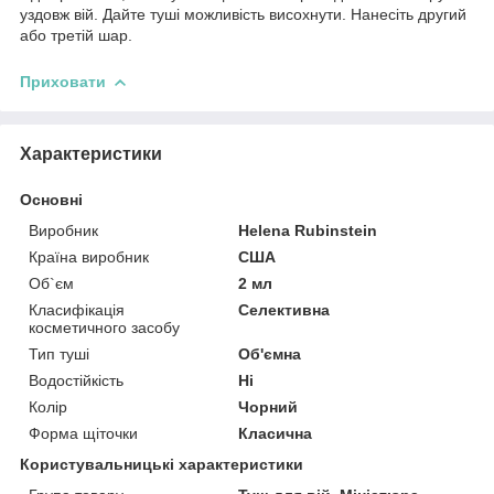
уздовж вій. Дайте туші можливість висохнути. Нанесіть другий
або третій шар.
Приховати
Характеристики
Основні
Виробник
Helena Rubinstein
Країна виробник
США
Об`єм
2 мл
Класифікація
Селективна
косметичного засобу
Тип туші
Об'ємна
Водостійкість
Ні
Колір
Чорний
Форма щіточки
Класична
Користувальницькі характеристики