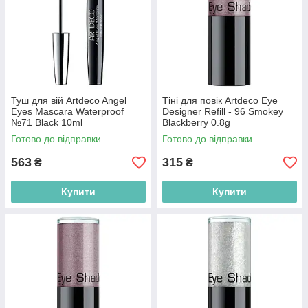
Туш для вій Artdeco Angel
Тіні для повік Artdeco Eye
Eyes Mascara Waterproof
Designer Refill - 96 Smokey
№71 Black 10ml
Blackberry 0.8g
(4052136098686)
(4019674027967)
Готово до відправки
Готово до відправки
563
315
₴
₴
Купити
Купити